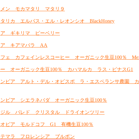
エメン モカマタリ マタリ９
タリカ エルバス・エル・レオンシオ BlackHoney
ニア ギキリマ ピーベリー
ア キアマバラ AA
フェ カフェインレスコーヒー オーガニック生豆100％ Mexi
ー オーガニック生豆100％ カハマルカ ラス・ピナスG1
ロンビア アルト・デル・オビスポ ラ・エスペランサ農園 
ンビア シエラネバダ オーガニック生豆100％
ラジル バレド クリスタル ドライオンツリー
オピア モルドコフ G1 有機生豆100％
ァテマラ フロレンシア ブルボン