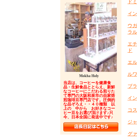
ドミ
イ
ウ
ラ
エチ
ド
エル
ルワ
Mokha Holy
当店は、コーヒーを健康食
ブラ
品・生鮮食品ととらえ、新鮮
なコーヒーにこだわる煎りた
て専門の大阪和泉市の自家焙
イ
煎珈琲豆専門店です。圧倒的
な品ぞろえ・・４０種類 以
上の 中から お好きなコー
コ
ヒー豆をお選び頂けます♪只
今、日本全国に発送中です♪
ジャ
グァ