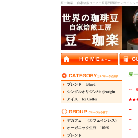
豆一珈楽 自家焙煎コーヒー豆専門通販オンラインシ
豆
ブレンド Blend
～ Spe
シングルオリジンSingleorigin
アイス Ice Coffee
★★
～ 
～ 
デカフェ （カフェインレス）
オーガニック生豆 100％
～ 
ブレンド