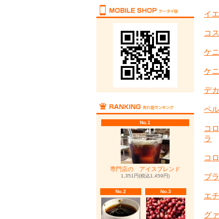
イ
コス
ケ
ケニ
デカ
ペル
No.1
コ
ラ
コロ
専門店の アイスブレンド
ブ
1,351円(税込1,459円)
No.2
No.3
エチ
グ