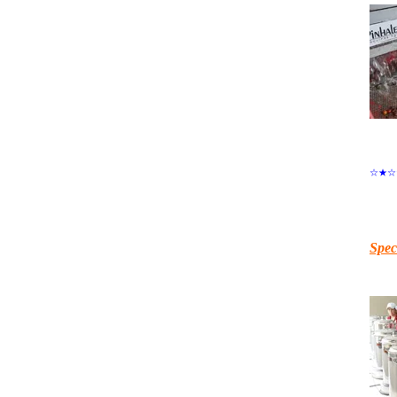
☆★☆
Sp