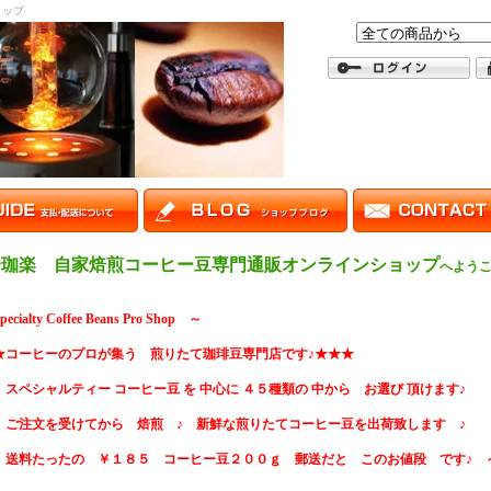
ョップ
一珈楽 自家焙煎コーヒー豆専門通販オンラインショップ
へようこ
cialty Coffee Beans Pro Shop ～
★コーヒーのプロが集う 煎りたて珈琲豆専門店です♪★★★
スペシャルティー コーヒー豆 を 中心に ４５種類の 中から お選び 頂けます♪
ご注文を受けてから 焙煎 ♪ 新鮮な煎りたてコーヒー豆を出荷致します ♪
送料たったの ￥１８５ コーヒー豆２００ｇ 郵送だと このお値段 です♪ 