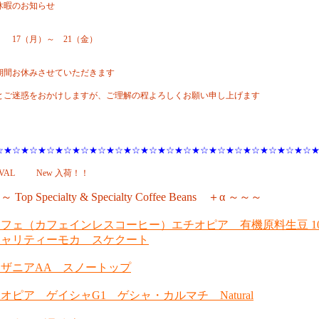
休暇のお知らせ
 17（月）～ 21（金）
期間お休みさせていただきます
とご迷惑をおかけしますが、ご理解の程よろしくお願い申し上げます
☆★☆★☆★☆★☆★☆★☆★☆★☆★☆★☆★☆★☆★☆★☆★☆★☆★☆★☆
IVAL New 入荷！！
 Top Specialty & Specialty Coffee Beans ＋α ～～～
フェ（カフェインレスコーヒー）エチオピア 有機原料生豆 1
シャリティーモカ スケクート
ザニアAA スノートップ
オピア ゲイシャG1 ゲシャ・カルマチ Natural