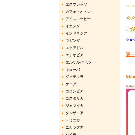
エスプレッソ
～～ 
カフェ・オ・レ
☆☆
アイスコーヒー
イエメン
ご注
インドネシア
☆★
ウガンダ
エクアドル
豆
エチオピア
エルサルバドル
キューバ
Mam
グァテマラ
ケニア
Insta
コロンビア
コスタリカ
ジャマイカ
タンザニア
ドミニカ
ニカラグア
ハイチ