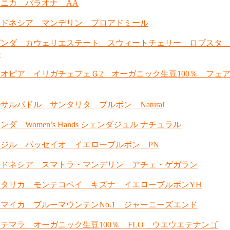
ニカ バラオナ AA
ンドネシア マンデリン プロアドミール
ガンダ カウェリエステート スウィートチェリー ロブスタ
ル
オピア イリガチェフェＧ2 オーガニック生豆100％ フェ
サルバドル サンタリタ ブルボン Natural
ンダ Women’s Hands シェンダジュル ナチュラル
ジル パッセイオ イエローブルボン PN
ンドネシア スマトラ・マンデリン アチェ・ゲガラン
スタリカ モンテコペイ キズナ イエローブルボンYH
マイカ ブルーマウンテンNo.1 ジャーニーズエンド
テマラ オーガニック生豆100％ FLO ウエウエテナンゴ