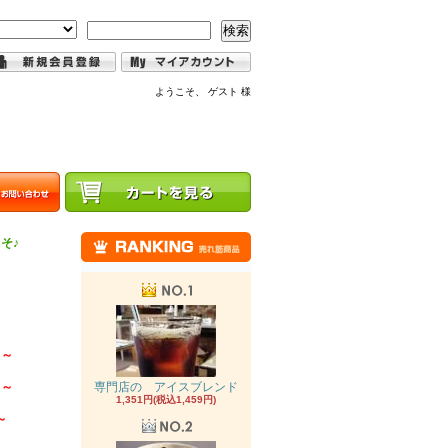
検索
ようこそ、 ゲスト 様
そ♪
 ～
 ～
専門店の アイスブレンド
1,351円(税込1,459円)
～