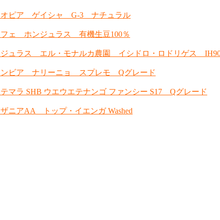
オピア ゲイシャ G-3 ナチュラル
フェ ホンジュラス 有機生豆100％
ジュラス エル・モナルカ農園 イシドロ・ロドリゲス IH9
ロンビア ナリーニョ スプレモ Qグレード
テマラ SHB ウエウエテナンゴ ファンシー S17 Qグレード
ザニアAA トップ・イエンガ Washed