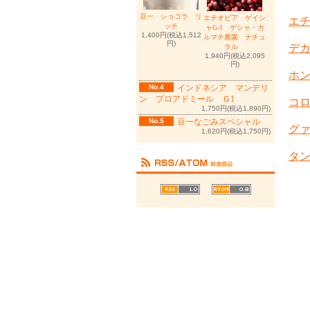
豆一 ショコラ リ
エチオピア ゲイシ
エチ
ッチ
ャG-1 ゲシャ・カ
1,400円(税込1,512
ルマチ農園 ナチュ
円)
デカ
ラル
1,940円(税込2,095
円)
ホン
No.4
インドネシア マンデリ
ン プロアドミール Ｇ1
コ
1,750円(税込1,890円)
No.5
豆一なごみスペシャル
グァ
1,620円(税込1,750円)
タン