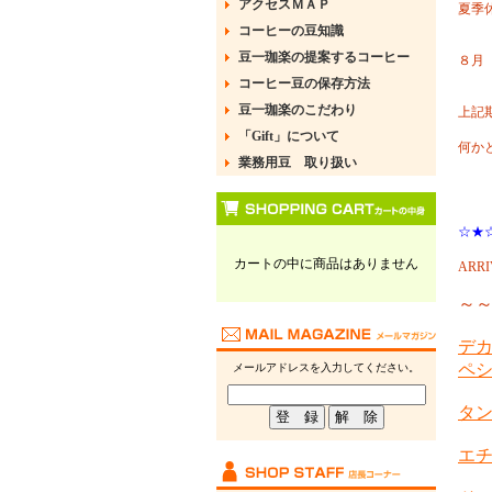
アクセスＭＡＰ
夏季
コーヒーの豆知識
豆一珈楽の提案するコーヒー
８月
コーヒー豆の保存方法
豆一珈楽のこだわり
上記
「Gift」について
何か
業務用豆 取り扱い
☆★
カートの中に商品はありません
ARR
～～～
デカ
ペ
メールアドレスを入力してください。
タン
エチ