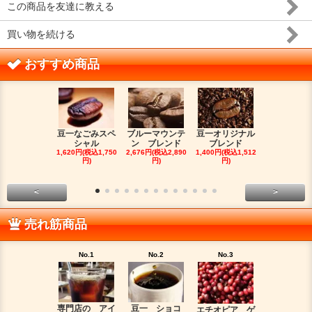
この商品を友達に教える
買い物を続ける
おすすめ商品
豆一なごみスペ
ブルーマウンテ
豆一オリジナル
イエメン 
シャル
ン ブレンド
ブレンド
カ Matta
1,620円(税込1,750
2,676円(税込2,890
1,400円(税込1,512
1,554円(税込1
円)
円)
円)
円)
<
>
売れ筋商品
No.1
No.2
No.3
No.4
専門店の アイ
豆一 ショコ
インドネ
エチオピア ゲ