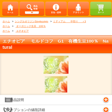
ホーム
>
シングルオリジンSingleorigin
>
ミディアム 中煎り r 3
ホーム
>
オーガニック生豆 100％
ホーム
>
エチオピア
エチオピア モルドコフ G1 有機生豆100％ Na
tural
商品説明
オプションの値段詳細