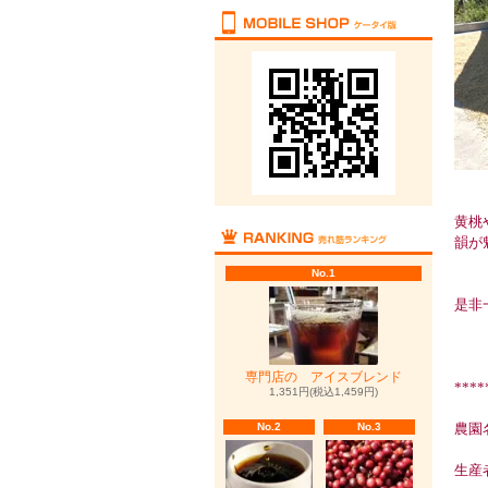
黄桃
韻が
No.1
是非
専門店の アイスブレンド
****
1,351円(税込1,459円)
No.2
No.3
農園
生産