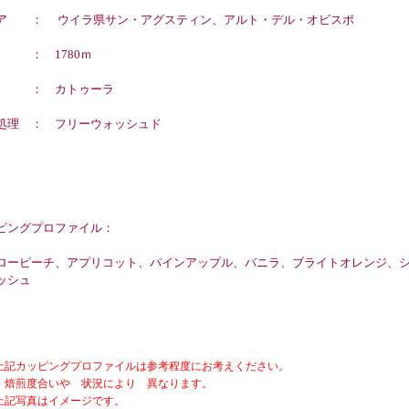
ア ： ウイラ県サン・アグスティン、アルト・デル・オビスポ
 ： 1780ｍ
種 ： カトゥーラ
処理 ： フリーウォッシュド
ピングプロファイル：
ローピーチ、アプリコット、パインアップル、バニラ、ブライトオレンジ、
ッシュ
上記カッピングプロファイルは参考程度にお考えください。
度合いや 状況により 異なります。
上記写真はイメージです。