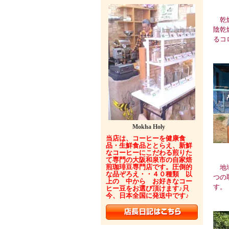
乾燥
陰乾
るコ
Mokha Holy
当店は、コーヒーを健康食
品・生鮮食品ととらえ、新鮮
なコーヒーにこだわる煎りた
て専門の大阪和泉市の自家焙
煎珈琲豆専門店です。圧倒的
地域
な品ぞろえ・・４０種類 以
つの
上の 中から お好きなコー
す。
ヒー豆をお選び頂けます♪只
今、日本全国に発送中です♪