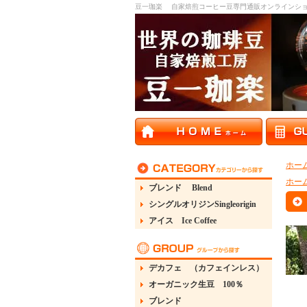
豆一珈楽 自家焙煎コーヒー豆専門通販オンラインシ
ホー
ホー
ブレンド Blend
シングルオリジンSingleorigin
アイス Ice Coffee
デカフェ （カフェインレス）
オーガニック生豆 100％
ブレンド