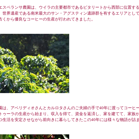
エスペランサ農園は、ウイラの主要都市であるピタリートから西部に位置す
。世界遺産である南米最大のサン・アグスティン遺跡群を有するエリアとし
古くから優良なコーヒーの生産が行われてきました。
は、アベリディオさんとカルロタさんのご夫婦の手で40年に渡ってコーヒーの
トゥーラの生産から始まり、収入を得て、資金を返済し、家を建てて、家族
つ生活を安定させながら前向きに暮らしてきたこの40年には様々な物語が詰