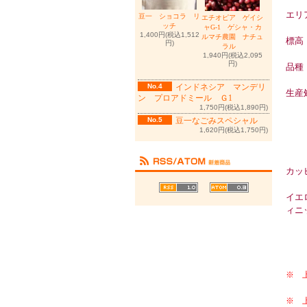
エリ
豆一 ショコラ リ
エチオピア ゲイシ
ッチ
ャG-1 ゲシャ・カ
1,400円(税込1,512
ルマチ農園 ナチュ
標高
円)
ラル
1,940円(税込2,095
円)
品
No.4
インドネシア マンデリ
生産
ン プロアドミール Ｇ1
1,750円(税込1,890円)
No.5
豆一なごみスペシャル
1,620円(税込1,750円)
カッ
イエ
ィニ
※ 
焙煎
※ 