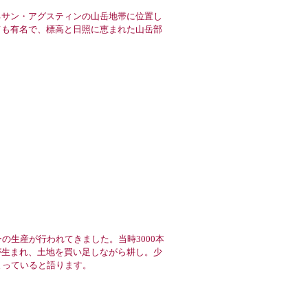
るサン・アグスティンの山岳地帯に位置し
ても有名で、標高と日照に恵まれた山岳部
生産が行われてきました。当時3000本
が生まれ、土地を買い足しながら耕し。少
まっていると語ります。