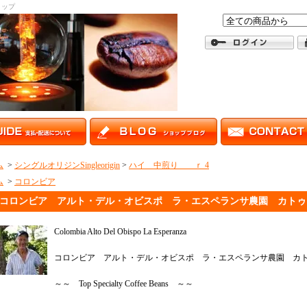
ョップ
ム
>
シングルオリジンSingleorigin
>
ハイ 中煎り ｒ 4
ム
>
コロンビア
コロンビア アルト・デル・オビスポ ラ・エスペランサ農園 カトゥ
Colombia Alto Del Obispo La Esperanza
コロンビア アルト・デル・オビスポ ラ・エスペランサ農園 カ
～～ Top Specialty Coffee Beans ～～