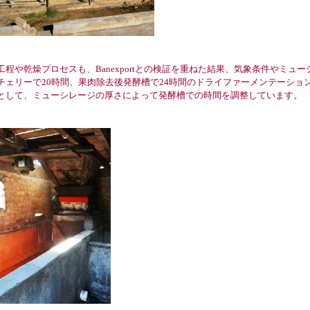
工程や乾燥プロセスも、Banexportとの検証を重ねた結果、気象条件やミ
チェリーで20時間、果肉除去後発酵槽で24時間のドライファーメンテーショ
として、ミューシレージの厚さによって発酵槽での時間を調整しています。