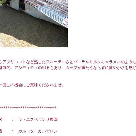
やアプリコットなど熟したフルーティさとバニラやミルクキャラメルのよう
魅力的。アシディティの明るもあり、カップが重たくならずに爽やかさを感じ
一度この機会にご賞味くださいませ。
***************************
名 ： ラ・エスペランサ農園
者 ： カルロタ・カルデロン