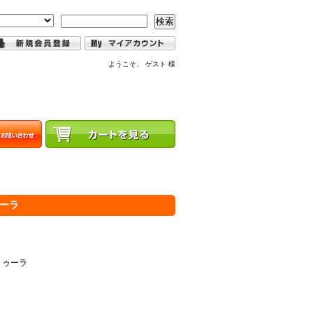
検索
ようこそ、 ゲスト 様
ーラ
トゥーラ