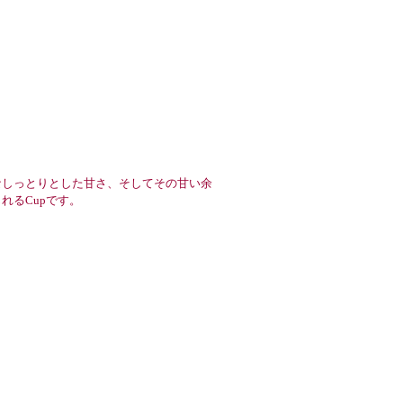
なしっとりとした甘さ、そしてその甘い余
れるCupです。