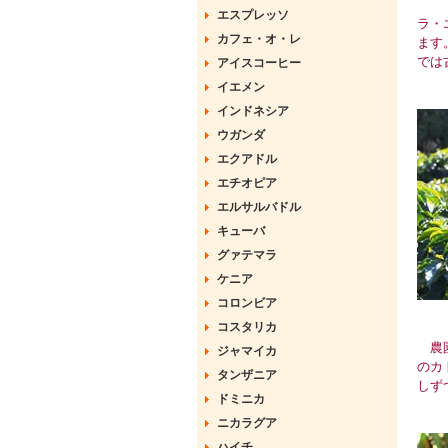
エスプレッソ
ラ・
カフェ・オ・レ
ます
では
アイスコーヒー
イエメン
インドネシア
ウガンダ
エクアドル
エチオピア
エルサルバドル
キューバ
グァテマラ
ケニア
コロンビア
コスタリカ
農園
ジャマイカ
のカ
タンザニア
しず
ドミニカ
ニカラグア
ハイチ