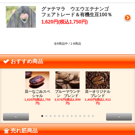
グァテマラ ウエウエテナンゴ
フェアトレード＆有機生豆100％
1,620円(税込1,750円)
全8商品中 / 1-8商品
おすすめ商品
豆一なごみスペ
ブルーマウンテ
豆一オリジナル
イエメン 
シャル
ン ブレンド
ブレンド
カ Matta
1,620円(税込1,750
2,676円(税込2,890
1,400円(税込1,512
1,554円(税込1
円)
円)
円)
円)
<
>
売れ筋商品