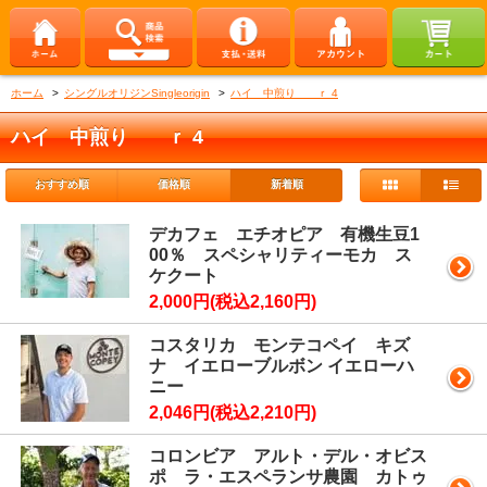
ホーム
>
シングルオリジンSingleorigin
>
ハイ 中煎り ｒ 4
ハイ 中煎り ｒ 4
おすすめ順
価格順
新着順
デカフェ エチオピア 有機生豆1
00％ スペシャリティーモカ ス
ケクート
2,000円(税込2,160円)
コスタリカ モンテコペイ キズ
ナ イエローブルボン イエローハ
ニー
2,046円(税込2,210円)
コロンビア アルト・デル・オビス
ポ ラ・エスペランサ農園 カトゥ