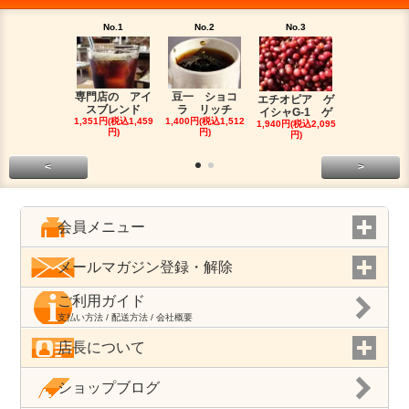
No.1
No.2
No.3
No.4
専門店の アイ
豆一 ショコ
インドネ
エチオピア ゲ
スブレンド
ラ リッチ
マンデリン
イシャG-1 ゲ
1,351円(税込1,459
1,400円(税込1,512
ロ
1,940円(税込2,095
円)
円)
1,750円(税込1
円)
円)
<
>
会員メニュー
メールマガジン登録・解除
ご利用ガイド
支払い方法 / 配送方法 / 会社概要
店長について
ショップブログ