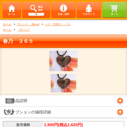
ホーム
>
ブレンド Blend
>
ハイ 中煎り ｒ４
ホーム
>
ブレンド
春乃 ３６５
商品説明
オプションの値段詳細
1,500円(税込1,620円)
販売価格