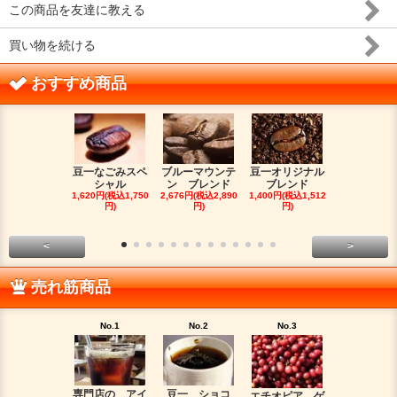
この商品を友達に教える
買い物を続ける
おすすめ商品
豆一なごみスペ
ブルーマウンテ
豆一オリジナル
イエメン 
シャル
ン ブレンド
ブレンド
カ Matta
1,620円(税込1,750
2,676円(税込2,890
1,400円(税込1,512
1,554円(税込1
円)
円)
円)
円)
<
>
売れ筋商品
No.1
No.2
No.3
No.4
専門店の アイ
豆一 ショコ
インドネ
エチオピア ゲ