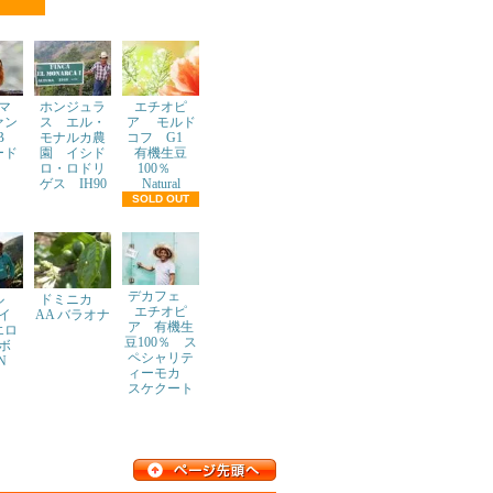
マ
ホンジュラ
エチオピ
ァン
ス エル・
ア モルド
HB
モナルカ農
コフ G1
ード
園 イシド
有機生豆
ロ・ロドリ
100％
ゲス IH90
Natural
SOLD OUT
デカフェ
ジル
ドミニカ
エチオピ
イ
AA バラオナ
ア 有機生
エロ
豆100％ ス
ボ
ペシャリテ
N
ィーモカ
スケクート