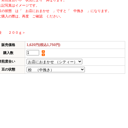
度合いや 状況により 異なります。
上記写真はイメージです。
豆の状態 は「 お店におまかせ 」ですと「 中挽き 」になります。
ご購入の際は、再度 ご確認 ください。
袋 ２００ｇ＞
販売価格
1,620円(税込1,750円)
購入数
焙煎度合い
豆の状態