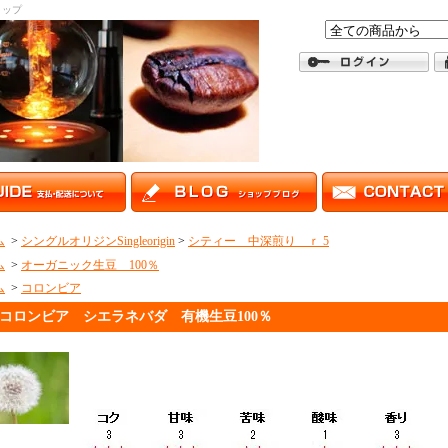
ョップ
ム
>
シングルオリジンSingleorigin
>
シティー 中深煎り ｒ 5
ム
>
オーガニック生豆 100％
ム
>
コロンビア
コロンビア シエラネバダ 有機生豆100％