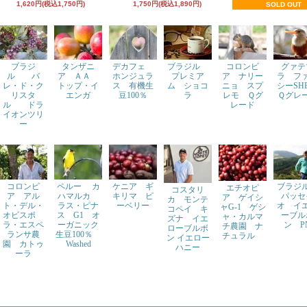
1,620円(税込1,750円)
1,750円(税込1,890円)
SOLD OUT
ブラジ
タンザニ
デカフェ
ブラジル
コロンビ
グァテ
ル バ
ア ＡＡ
ホンジュラ
プレミア
ア ナリー
ラ フ
レ・ド・ク
トップ・イ
ス 有機生
ム ショコ
ニョ スプ
シーS
リスタ
エンガ
豆100％
ラ
レモ Ｑグ
Ｑグレ
ル ドラ
レード
イオンツリ
ー
コロンビ
ペルー カ
ケニア ギ
ブラ
エチオピ
コスタリ
ア アル
ハマルカ
キリマ ピ
パッセ
ア ゲイシ
カ モンテ
ト・デル・
ラス・ピナ
ーベリー
オ イ
ャG-1 ゲシ
コペイ キ
オビスポ
ス G1 オ
ーブル
ャ・カルマ
ズナ イエ
ラ・エスペ
ーガニック
ン P
チ農園 ナ
ローブルボ
ランサ農
生豆100％
チュラル
ン イエロー
園 カトゥ
Washed
ハニー
ーラ