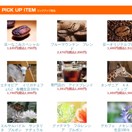
豆一なごみスペシャル
ブルーマウンテン ブレン
豆一オリジナルブ
1,620円(税込1,750円)
ド
1,400円(税込1,51
2,676円(税込2,890円)
エチオピア イリガチェフ
専門店の アイスブレンド
タンザニア ＡＡ
ェG2 有機生豆100％
1,351円(税込1,459円)
トップ
1,750円(税込1,890円)
1,450円(税込1,56
エルサルバドル サンタリ
グァテマラ フロレンシ
デカフェ メキシ
タ ブルボン ナチュラル
ア ブルボン
生豆100％