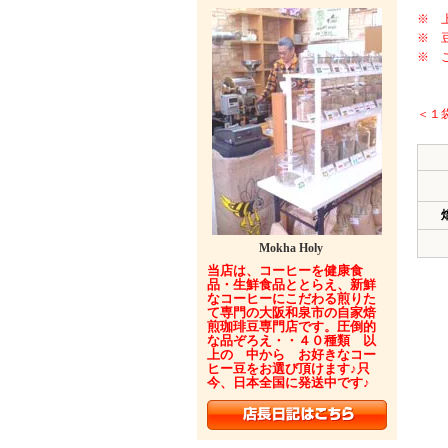
焙煎
※ 
※ 
※ 
＜１
Mokha Holy
当店は、コーヒーを健康食
品・生鮮食品ととらえ、新鮮
なコーヒーにこだわる煎りた
て専門の大阪和泉市の自家焙
煎珈琲豆専門店です。圧倒的
な品ぞろえ・・４０種類 以
上の 中から お好きなコー
ヒー豆をお選び頂けます♪只
今、日本全国に発送中です♪