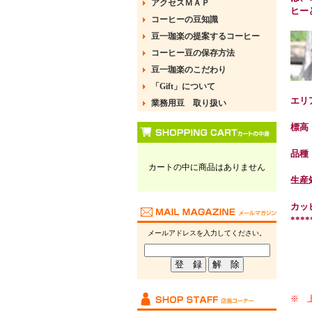
アクセスＭＡＰ
ヒー
コーヒーの豆知識
豆一珈楽の提案するコーヒー
コーヒー豆の保存方法
豆一珈楽のこだわり
「Gift」について
エリ
業務用豆 取り扱い
標
品
カートの中に商品はありません
生産
カッ
****
メールアドレスを入力してください。
※ 