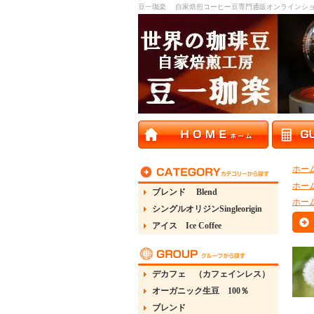
豆一珈楽 自家焙煎コーヒー豆専門通販オンラインシ
ホー
ホー
ブレンド Blend
ホー
シングルオリジンSingleorigin
アイス Ice Coffee
デカフェ （カフェインレス）
オーガニック生豆 100％
ブレンド