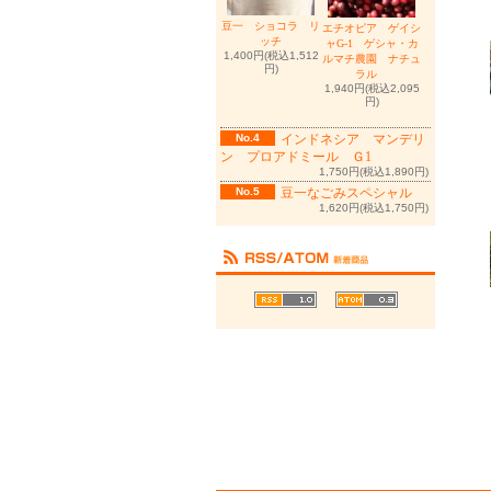
豆一 ショコラ リ
エチオピア ゲイシ
ッチ
ャG-1 ゲシャ・カ
1,400円(税込1,512
ルマチ農園 ナチュ
円)
ラル
1,940円(税込2,095
円)
No.4
インドネシア マンデリ
ン プロアドミール Ｇ1
1,750円(税込1,890円)
No.5
豆一なごみスペシャル
1,620円(税込1,750円)