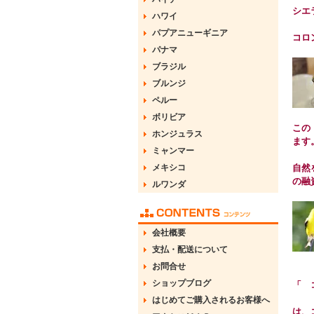
シエ
ハワイ
パプアニューギニア
コロ
パナマ
ブラジル
ブルンジ
ペルー
ボリビア
この
ホンジュラス
ます
ミャンマー
メキシコ
自然
の融
ルワンダ
会社概要
支払・配送について
お問合せ
ショップブログ
「 
はじめてご購入されるお客様へ
は、