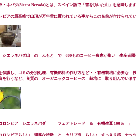
ラ・ネバダ(Sierra Nevada)とは、スペイン語で「雪を頂いた山」を意味しま
ンビアの最高峰で山頂が万年雪に覆われている事からこの名前が付けられて
 シエラネバダ山 の ふもと で 600ものコーヒー農家が集い 生産者
。
を保護し、ゴミの分別処理、有機肥料の作り方など・・有機栽培に必要な 
資を行うなど、良質の オーガニックコーヒーの 栽培に 取り組んでいま
コロンビア シエラネバダ フェアトレード ＆ 有機生豆 100％ 」
コロンビアらしい 濃厚な特徴 と カリブ海 らしい すっきり感、ナッ