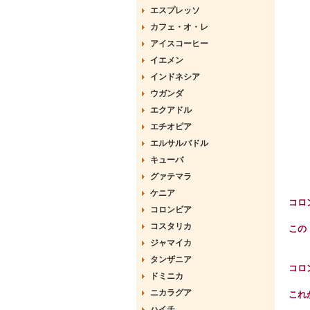
エスプレッソ
カフェ・オ・レ
アイスコーヒー
イエメン
インドネシア
ウガンダ
エクアドル
エチオピア
エルサルバドル
キューバ
グァテマラ
ケニア
コロ
コロンビア
コスタリカ
この
ジャマイカ
タンザニア
コロ
ドミニカ
ニカラグア
これ
ハイチ