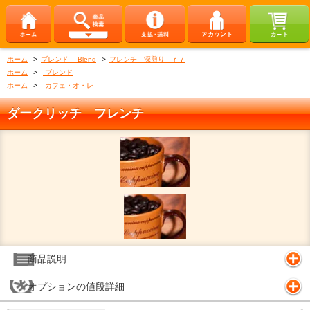
ホーム
>
ブレンド Blend
>
フレンチ 深煎り ｒ７
ホーム
>
ブレンド
ホーム
>
カフェ・オ・レ
ダークリッチ フレンチ
商品説明
オプションの値段詳細