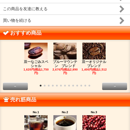
この商品を友達に教える
買い物を続ける
おすすめ商品
豆一なごみスペ
ブルーマウンテ
豆一オリジナル
イエメン 
シャル
ン ブレンド
ブレンド
カ Matta
1,620円(税込1,750
2,676円(税込2,890
1,400円(税込1,512
1,554円(税込1
円)
円)
円)
円)
<
>
売れ筋商品
No.1
No.2
No.3
No.4