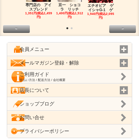
専門店の アイ
豆一 ショコ
インドネ
エチオピア ゲ
スブレンド
ラ リッチ
マンデリン
イシャG-1 ゲ
1,351円(税込1,459
1,400円(税込1,512
ロ
1,940円(税込2,095
円)
円)
1,750円(税込1
円)
円)
<
>
会員メニュー
メールマガジン登録・解除
ご利用ガイド
支払い方法 / 配送方法 / 会社概要
店長について
ショップブログ
お問い合せ
プライバシーポリシー